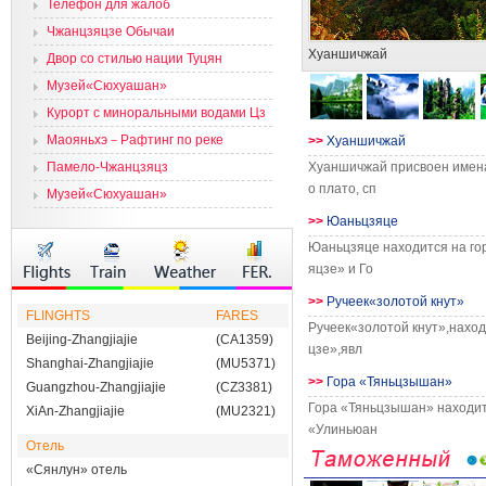
Телефон для жалоб
Чжанцзяцзе Обычаи
Хуаншичжай
Двор со стилью нации Туцян
Музей«Сюхуашан»
Курорт с миноральными водами Цз
яня
Маояньхэ－Рафтинг по реке
>>
Хуаншичжай
Памело-Чжанцзяцз
Хуаншичжай присвоен имена
о плато, сп
Музей«Сюхуашан»
>>
Юаньцзяце
Юаньцзяце находится на го
яцзе» и Го
>>
Ручеек«золотой кнут»
FLINGHTS
FARES
Ручеек«золотой кнут»,нахо
Beijing-Zhangjiajie
(CA1359)
цзе»,явл
Shanghai-Zhangjiajie
(MU5371)
>>
Гора «Тяньцзышан»
Guangzhou-Zhangjiajie
(CZ3381)
Гора «Тяньцзышан» находит
XiAn-Zhangjiajie
(MU2321)
«Улиньюан
Отель
«Сянлун» отель