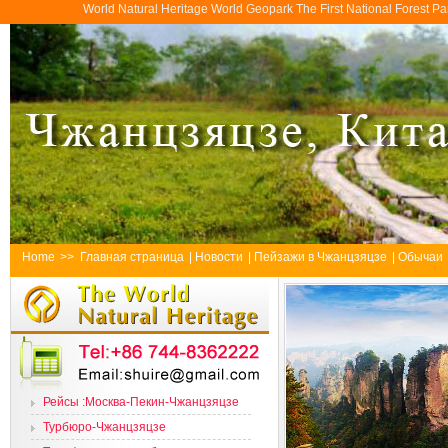
World Natural Heritage World Geopark The First National Forest 
Home
>>
Главная страница
|
Новости
|
Пейзажи в Чжанцзяцзе
|
Обычаи
Рейсы :Москва-Пекин-Чжанцзяцзе
Турбюро-Чжанцзяцзе