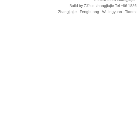
Build by
ZJJ
cn-zhangjiajie
Tel:+86 188
Zhangjiajie - Fenghuang - Wulingyuan - Tianmens