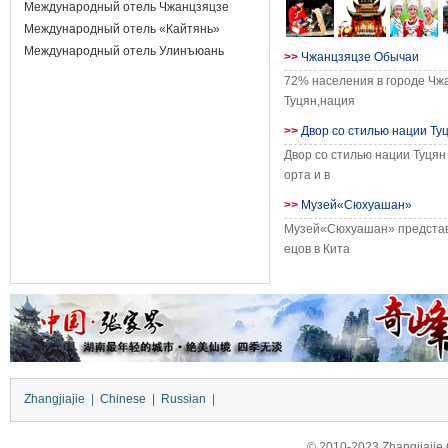
Международный отель Чжанцзяцзе
Международный отель «Кайтянь»
Международный отель Улинъюань
>>
Чжанцзяцзе Обычаи
72% населения в городе Ч
Туцян,нация
>>
Двор со стилью нации Ту
Двор со стилью нации Туцян
орта и в
>>
Музей«Сюхуашан»
Музей«Сюхуашан» представ
ецов в Кита
Zhangjiajie
|
Chinese
|
Russian
|
© 2010-2023 Zhangjiajie Ci