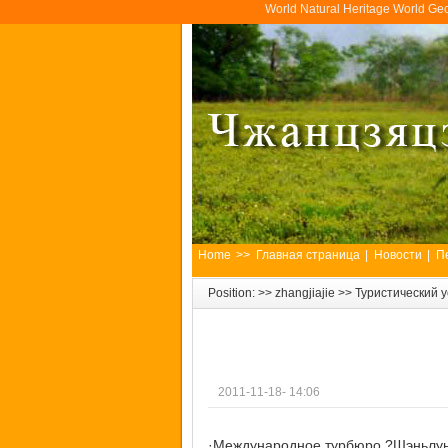
World Natural Heritage World Ge
Home
>>
Главная страница
|
Новости
|
П
Position: >>
zhangjiajie
>>
Туристический у
2011-11-18- 14:06
·Международное турбюро ?Шэньлун