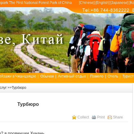
opark The First National Forest Park of China [
Chinese
] [
English
] [
Japanese
] [
Ko
ейзажи в Чжанцзяцзе
|
Обычаи
|
Активный отдых
|
Памело
|
Отель
|
Турист
слуг
>>Турбюро
Турбюро
Collect
Print
Share
? в провинции Хунань,