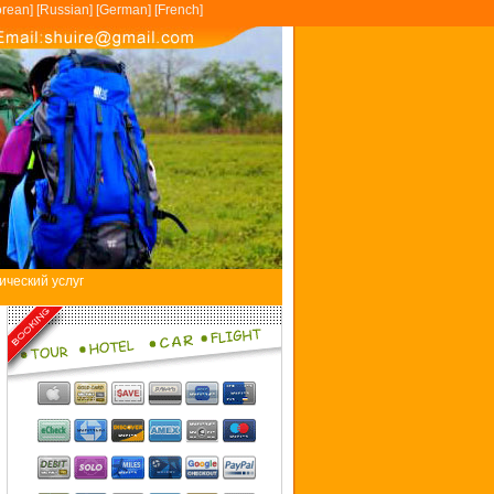
rean
] [
Russian
] [
German
] [
French
]
ический услуг