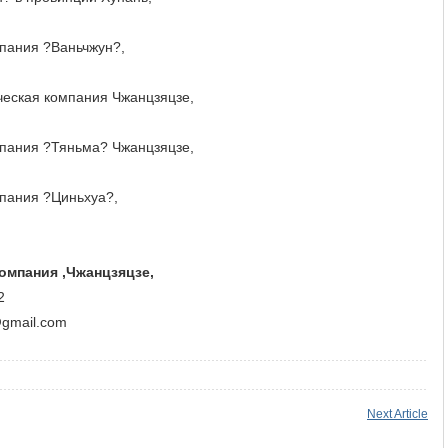
пания ?Ваньчжун?,
ческая компания Чжанцзяцзе,
пания ?Тяньма? Чжанцзяцзе,
пания ?Циньхуа?,
омпания ,Чжанцзяцзе,
2
@gmail.com
Next Article