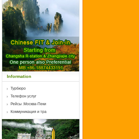
I
M
A
G
E
S
Information
Турбюро
Телефон услуг
Рейсы :Москва-Пеки
Коммуникация и тра