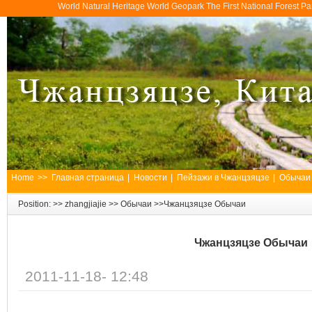
World Natural Heritage World Geopark The First National Forest 
Home
>>
Главная страница
|
Новости
|
Пейзажи в Чжанцзяцзе
|
Обычаи
Position: >>
zhangjiajie
>>
Обычаи
>>Чжанцзяцзе Обычаи
Чжанцзяцзе Обычаи
2011-11-18- 12:48