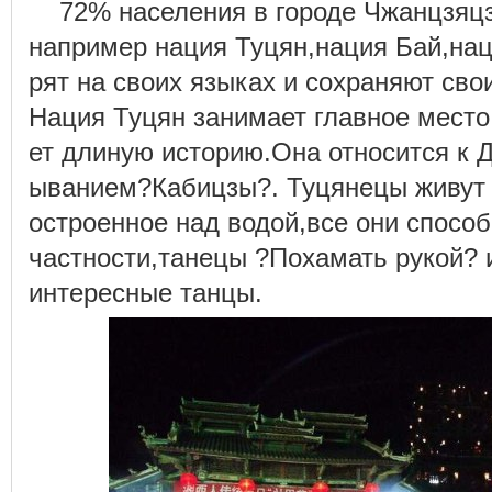
72% населения в городе Чжанцзя
например нация Туцян,нация Бай,наци
рят на своих языках и сохраняют сво
Нация Туцян занимает главное место
ет длиную историю.Она относится к 
ыванием?Кабицзы?. Туцянецы живут 
остроенное над водой,все они способ
частности,танецы ?Похамать рукой
интересные танцы.