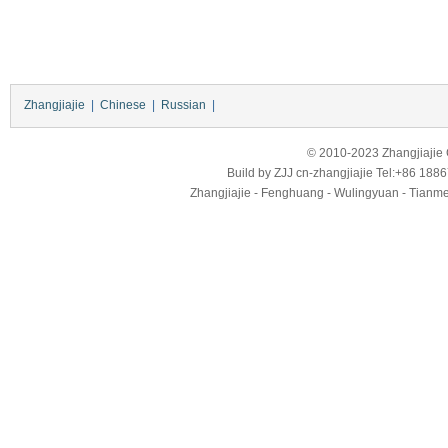
Zhangjiajie
|
Chinese
|
Russian
|
© 2010-2023 Zhangjiajie Ci
Build by
ZJJ
cn-zhangjiajie
Tel:+86 188
Zhangjiajie - Fenghuang - Wulingyuan - Tianmens