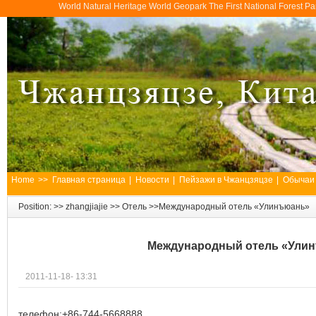
World Natural Heritage World Geopark The First National Forest 
Home
>>
Главная страница
|
Новости
|
Пейзажи в Чжанцзяцзе
|
Обычаи
Position: >>
zhangjiajie
>>
Отель
>>Международный отель «Улинъюань»
Международный отель «Ули
2011-11-18- 13:31
телефон:+86-744-5668888