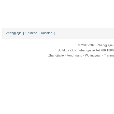
Zhangjiajie
|
Chinese
|
Russian
|
© 2010-2023 Zhangjiajie Ci
Build by
ZJJ
cn-zhangjiajie
Tel:+86 188
Zhangjiajie - Fenghuang - Wulingyuan - Tianmens