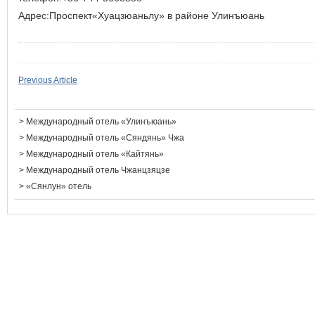
Адрес:Проспект«Хуацзюаньлу» в районе Улинъюань
Previous Article
>
Международный отель «Улинъюань»
>
Международный отель «Сяндянь» Чжа
>
Международный отель «Кайтянь»
>
Международный отель Чжанцзяцзе
>
«Сянлун» отель