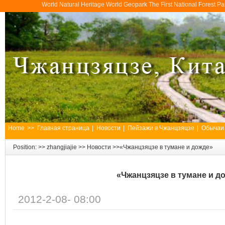
World Natural Heritage World Geopark The First National Forest 
Home
>>
Главная страница
|
Новости
|
Пейзажи в Чжанцзяцзе
|
Обычаи
Position: >>
zhangjiajie
>>
Новости
>>«Чжанцзяцзе в тумане и дожде»
«Чжанцзяцзе в тумане и д
2012-2-08- 08:00