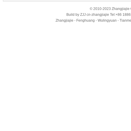
© 2010-2023 Zhangjiajie Ci
Build by
ZJJ
cn-zhangjiajie
Tel:+86 188
Zhangjiajie - Fenghuang - Wulingyuan - Tianmens