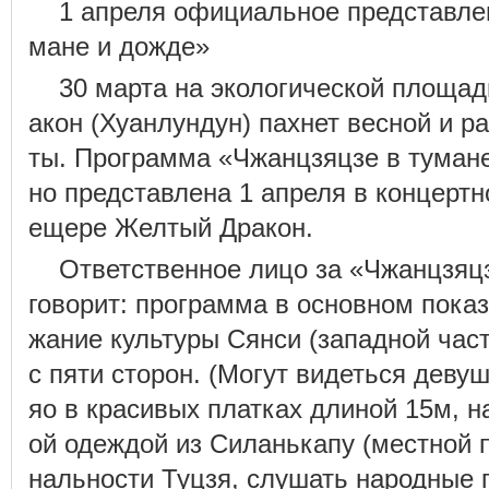
1 апреля официальное представле
мане и дожде»
30 марта на экологической площа
акон (Хуанлундун) пахнет весной и р
ты. Программа «Чжанцзяцзе в туман
но представлена 1 апреля в концертн
ещере Желтый Дракон.
Ответственное лицо за «Чжанцзяц
говорит: программа в основном пока
жание культуры Сянси (западной час
с пяти сторон. (Могут видеться деву
яо в красивых платках длиной 15м, 
ой одеждой из Силанькапу (местной 
нальности Туцзя, слушать народные 