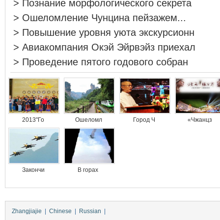
>
Познание морфологического секрета
>
Ошеломление Чунцина пейзажем...
>
Повышение уровня уюта экскурсионн
>
Авиакомпания Окэй Эйрвэйз приехал
>
Проведение пятого годового собран
2013"Го
Ошеломл
Город Ч
«Чжанцз
Закончи
В горах
Zhangjiajie
|
Chinese
|
Russian
|