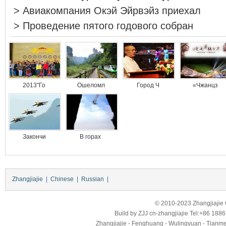
>
Авиакомпания Окэй Эйрвэйз приехал
>
Проведение пятого годового собран
2013"Го
Ошеломл
Город Ч
«Чжанцз
Закончи
В горах
Zhangjiajie
|
Chinese
|
Russian
|
© 2010-2023 Zhangjiajie Ci
Build by
ZJJ
cn-zhangjiajie
Tel:+86 188
Zhangjiajie - Fenghuang - Wulingyuan - Tianmens