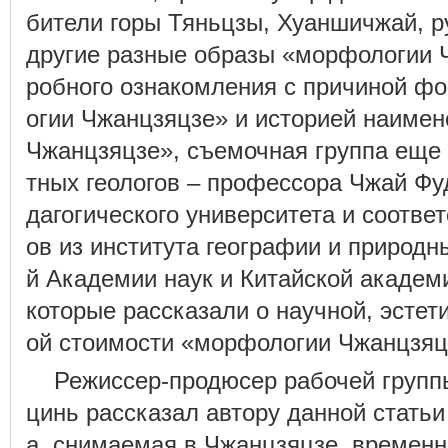
бители горы Тяньцзы, Хуаншичжай, р
другие разные образы «морфологии 
робного ознакомления с причиной ф
огии Чжанцзяцзе» и историей наиме
Чжанцзяцзе», съемочная группа еще
тных геологов – профессора Чжай Фуд
дагогического университета и соотв
ов из института географии и природн
й Академии наук и Китайской академи
которые рассказали о научной, эстет
ой стоимости «морфологии Чжанцзяц
Режиссер-продюсер рабочей груп
цинь рассказал автору данной статьи
а, снимаемая в Чжанцзяцзе, временн