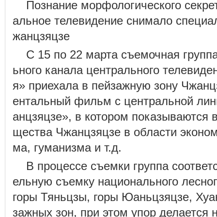
Познание морфологического секре
альное телевидение снимало специа
жанцзяцзе
С 15 по 22 марта съемочная групп
ьного канала центрального телевиде
я» приехала в пейзажную зону Чжанц
ентальный фильм с центральной ли
анцзяцзе», в котором показываются 
щества Чжанцзяцзе в области эконом
ма, гуманизма и т.д.
В процессе съемки группа соответ
ельную съемку национального лесног
горы Тяньцзы, горы Юаньцзяцзе, Хуа
зажных зон, при этом упор делается 