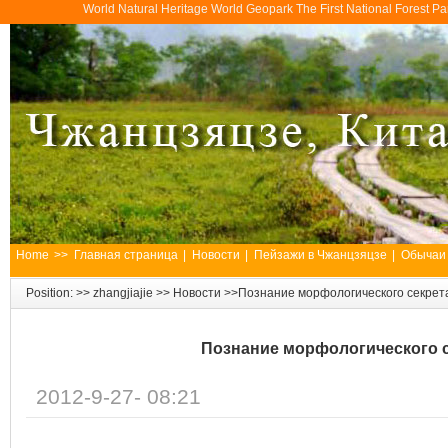
World Natural Heritage World Geopark The First National Forest 
Home
>>
Главная страница
|
Новости
|
Пейзажи в Чжанцзяцзе
|
Обычаи
Position: >>
zhangjiajie
>>
Новости
>>Познание морфологического секрета 
Познание морфологического се
2012-9-27- 08:21