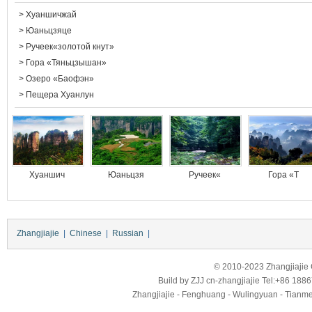
>
Хуаншичжай
>
Юаньцзяце
>
Ручеек«золотой кнут»
>
Гора «Тяньцзышан»
>
Озеро «Баофэн»
>
Пещера Хуанлун
Хуаншич
Юаньцзя
Ручеек«
Гора «Т
Zhangjiajie
|
Chinese
|
Russian
|
© 2010-2023 Zhangjiajie Ci
Build by
ZJJ
cn-zhangjiajie
Tel:+86 188
Zhangjiajie - Fenghuang - Wulingyuan - Tianmens