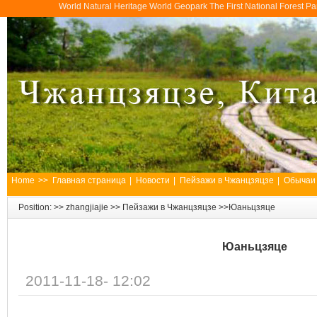
World Natural Heritage World Geopark The First National Forest 
Home
>>
Главная страница
|
Новости
|
Пейзажи в Чжанцзяцзе
|
Обычаи
Position: >>
zhangjiajie
>>
Пейзажи в Чжанцзяцзе
>>Юаньцзяце
Юаньцзяце
2011-11-18- 12:02