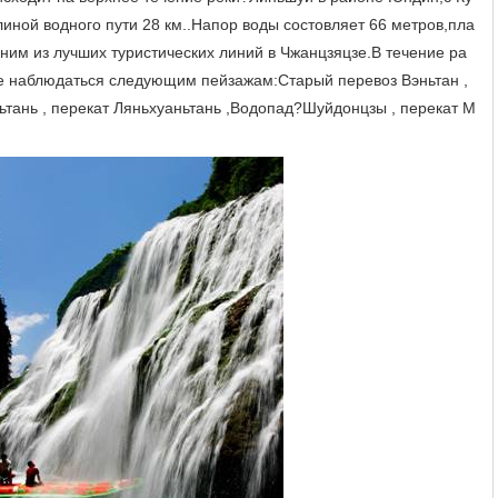
линой водного пути 28 км..Напор воды состовляет 66 метров,пла
им из лучших туристических линий в Чжанцзяцзе.В течение ра
е наблюдаться следующим пейзажам:Старый перевоз Вэньтан ,
ьтань , перекат Ляньхуаньтань ,Водопад?Шуйдонцзы , перекат М