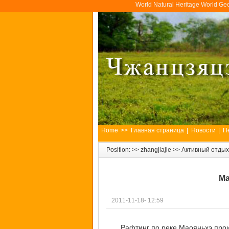
World Natural Heritage World Ge
Home
>>
Главная страница
|
Новости
|
П
Position: >>
zhangjiajie
>>
Активный отдых
Ма
2011-11-18- 12:59
Рафтинг по реке Маояньхэ про