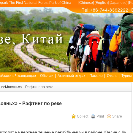
opark The First National Forest Park of China [
Chinese
] [
English
] [
Japanese
] [
Ko
ейзажи в Чжанцзяцзе
|
Обычаи
|
Активный отдых
|
Памело
|
Отель
|
Турист
>>Маояньхэ－Рафтинг по реке
ояньхэ－Рафтинг по реке
Collect
Print
Share
исходит на верхнее течение реки?Линьшуй в районе Юндин,с Ку