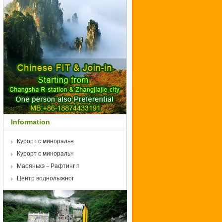
Information
Курорт с миноральн
Курорт с миноральн
Маояньхэ－Рафтинг п
Центр воднолыжног