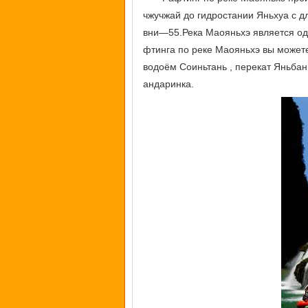
чжучжай до гидростании Яньхуа с д
вни—55.Река Маояньхэ является одн
фтинга по реке Маояньхэ вы может
водоём Соиньтань , перекат Яньбан
андаринка.