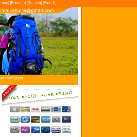
rean
] [
Russian
] [
German
] [
French
]
ический услуг