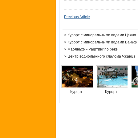
Previous Article
>
Курорт с миноральными водами Цзяня
>
Курорт с миноральными водами Ваньф
>
Маояньхэ－Рафтинг по реке
>
Центр воднолыжного слалома Чжанцз
Курорт
Курорт