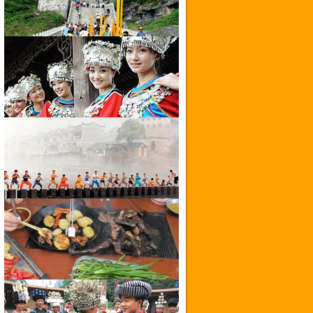
I
M
A
G
E
S