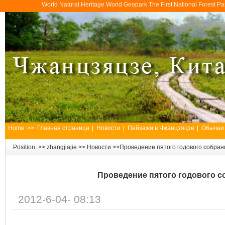
World Natural Heritage World Geopark The First National Forest 
Home
>>
Главная страница
|
Новости
|
Пейзажи в Чжанцзяцзе
|
Обычаи
Position: >>
zhangjiajie
>>
Новости
>>Проведение пятого годового собрания
Проведение пятого годового со
2012-6-04- 08:13