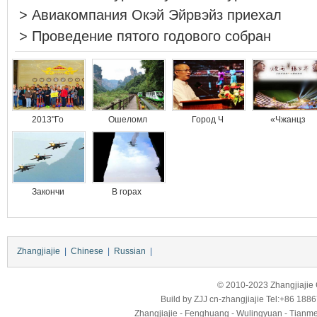
>
Авиакомпания Окэй Эйрвэйз приехал
>
Проведение пятого годового собран
2013"Го
Ошеломл
Город Ч
«Чжанцз
Закончи
В горах
Zhangjiajie
|
Chinese
|
Russian
|
© 2010-2023 Zhangjiajie Ci
Build by
ZJJ
cn-zhangjiajie
Tel:+86 188
Zhangjiajie - Fenghuang - Wulingyuan - Tianmens