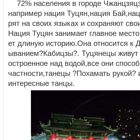
72% населения в городе Чжанцзя
например нация Туцян,нация Бай,наци
рят на своих языках и сохраняют сво
Нация Туцян занимает главное место
ет длиную историю.Она относится к 
ыванием?Кабицзы?. Туцянецы живут 
остроенное над водой,все они способ
частности,танецы ?Похамать рукой
интересные танцы.