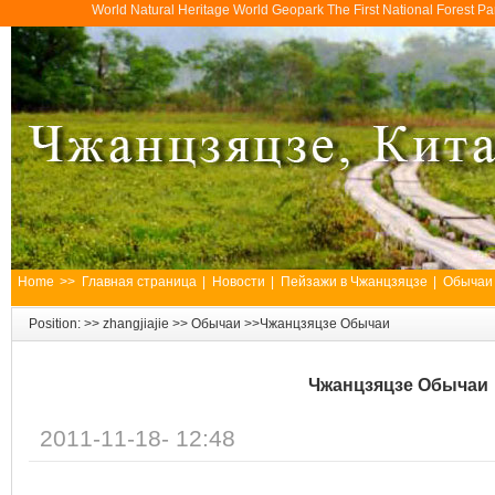
World Natural Heritage World Geopark The First National Forest 
Home
>>
Главная страница
|
Новости
|
Пейзажи в Чжанцзяцзе
|
Обычаи
Position: >>
zhangjiajie
>>
Обычаи
>>Чжанцзяцзе Обычаи
Чжанцзяцзе Обычаи
2011-11-18- 12:48