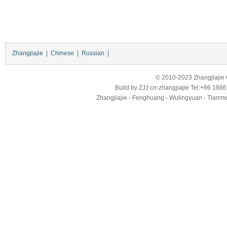
Zhangjiajie
|
Chinese
|
Russian
|
© 2010-2023 Zhangjiajie Ci
Build by
ZJJ
cn-zhangjiajie
Tel:+86 188
Zhangjiajie - Fenghuang - Wulingyuan - Tianmens