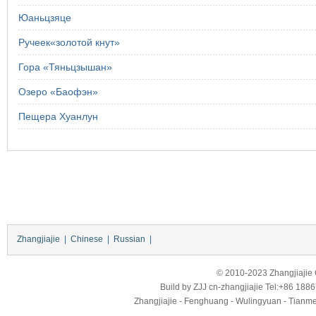
Юаньцзяце
Ручеек«золотой кнут»
Гора «Тяньцзышан»
Озеро «Баофэн»
Пещера Хуанлун
Zhangjiajie
|
Chinese
|
Russian
|
© 2010-2023 Zhangjiajie Ci
Build by
ZJJ
cn-zhangjiajie
Tel:+86 188
Zhangjiajie - Fenghuang - Wulingyuan - Tianmens