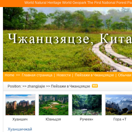
World Natural Heritage World Geopark The First National Forest 
Home
>>
Главная страница
|
Новости
|
Пейзажи в Чжанцзяцзе
|
Обычаи
Position: >>
zhangjiajie
>>
Пейзажи в Чжанцзяцзе
Хуаншич
Юаньцзя
Ручеек«
Гора «Т
Хуаншичжай