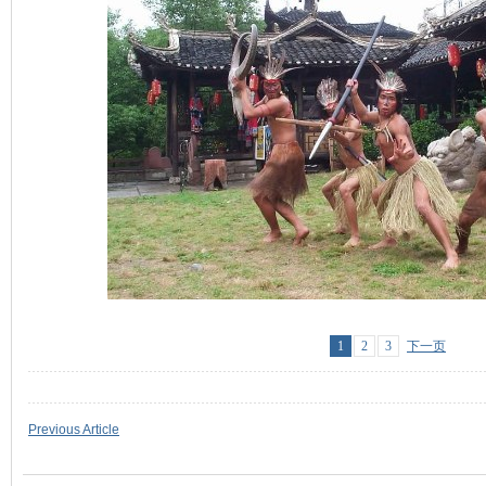
1
2
3
下一页
Previous Article