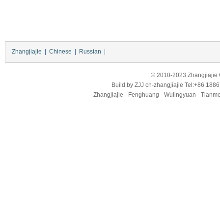
Zhangjiajie
|
Chinese
|
Russian
|
© 2010-2023 Zhangjiajie Ci
Build by
ZJJ
cn-zhangjiajie
Tel:+86 188
Zhangjiajie - Fenghuang - Wulingyuan - Tianmens