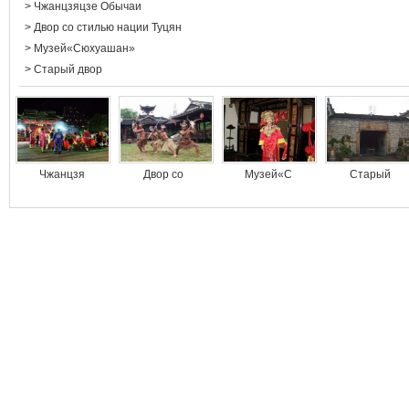
>
Чжанцзяцзе Обычаи
>
Двор со стилью нации Туцян
>
Музей«Сюхуашан»
>
Старый двор
Чжанцзя
Двор со
Музей«С
Старый