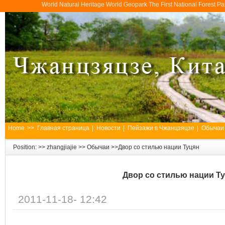
World Natural Heritage World Geopark The First National Forest 
Home
>>
Главная страница
|
Новости
|
Пейзажи в Чжанцзяцзе
|
Обычаи
Position: >>
zhangjiajie
>>
Обычаи
>>Двор со стилью нации Туцян
Двор со стилью нации Т
2011-11-18- 12:42