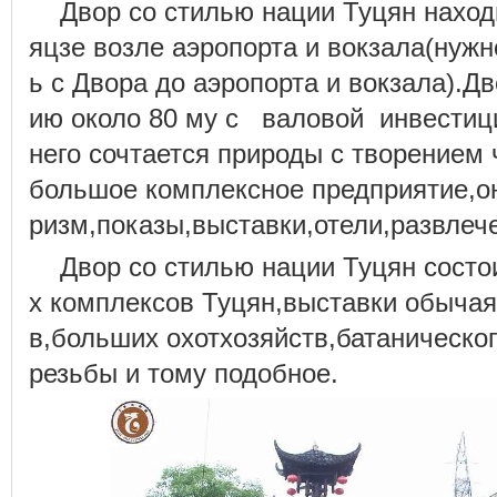
Двор со стилью нации Туцян наход
яцзе возле аэропорта и вокзала(нужн
ь с Двора до аэропорта и вокзала).Д
ию около 80 му с валовой инвестици
него сочтается природы с творением 
большое комплексное предприятие,он
ризм,показы,выставки,отели,развлече
Двор со стилью нации Туцян состо
х комплексов Туцян,выставки обыча
в,больших охотхозяйств,батаническо
резьбы и тому подобное.