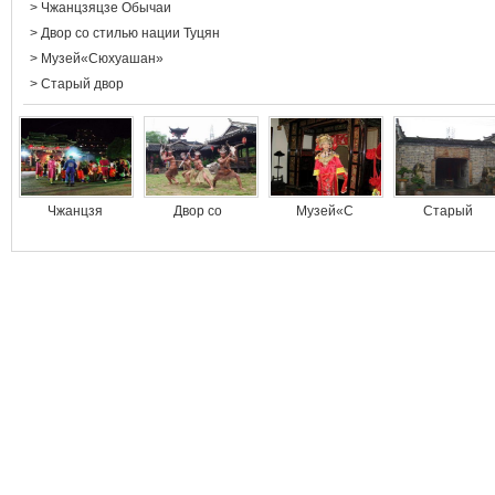
>
Чжанцзяцзе Обычаи
>
Двор со стилью нации Туцян
>
Музей«Сюхуашан»
>
Старый двор
Чжанцзя
Двор со
Музей«С
Старый