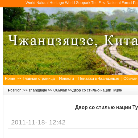
World Natural Heritage World Geopark The First National Forest 
Home
>>
Главная страница
|
Новости
|
Пейзажи в Чжанцзяцзе
|
Обычаи
Position: >>
zhangjiajie
>>
Обычаи
>>Двор со стилью нации Туцян
Двор со стилью нации Т
2011-11-18- 12:42