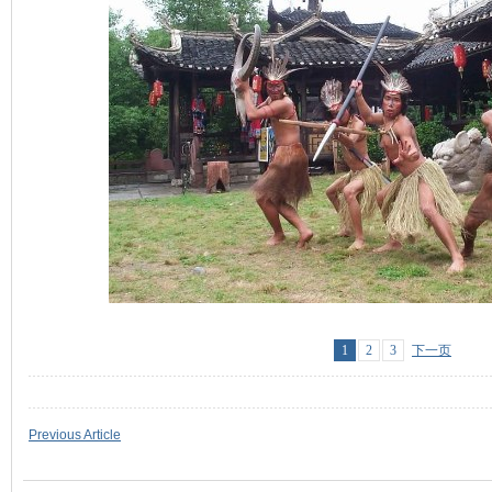
1
2
3
下一页
Previous Article