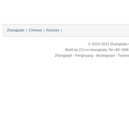
Zhangjiajie
|
Chinese
|
Russian
|
© 2010-2023 Zhangjiajie Ci
Build by
ZJJ
cn-zhangjiajie
Tel:+86 188
Zhangjiajie - Fenghuang - Wulingyuan - Tianmens