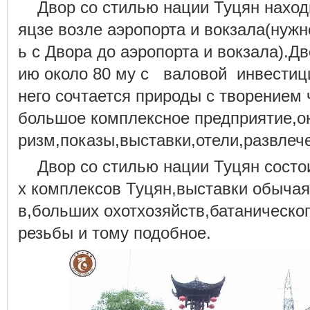
Двор со стилью нации Туцян наход
яцзе возле аэропорта и вокзала(нужн
ь с Двора до аэропорта и вокзала).Д
ию около 80 му с валовой инвестици
него сочтается природы с творением 
большое комплексное предприятие,он
ризм,показы,выставки,отели,развлече
Двор со стилью нации Туцян состо
х комплексов Туцян,выставки обыча
в,больших охотхозяйств,батаническо
резьбы и тому подобное.