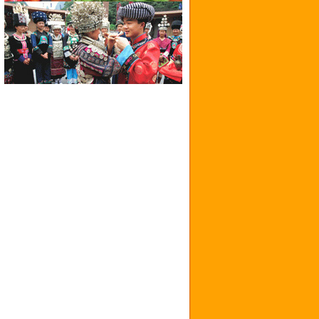
I
M
A
G