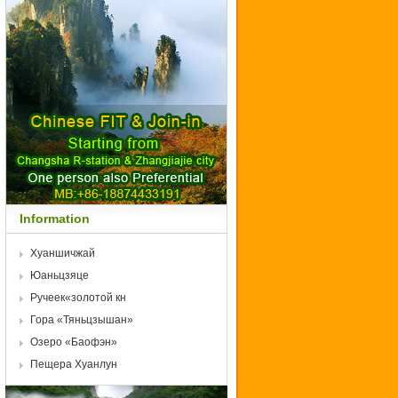
Information
Хуаншичжай
Юаньцзяце
Ручеек«золотой кн
Гора «Тяньцзышан»
Озеро «Баофэн»
Пещера Хуанлун