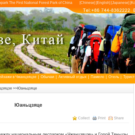
opark The First National Forest Park of China [
Chinese
] [
English
] [
Japanese
] [
Ko
ейзажи в Чжанцзяцзе
|
Обычаи
|
Активный отдых
|
Памело
|
Отель
|
Турист
нцзяцзе
>>Юаньцзяце
Юаньцзяце
Collect
Print
Share
между национальным леспарком «Чжанцзяцзе» и Горой Тяньцзы