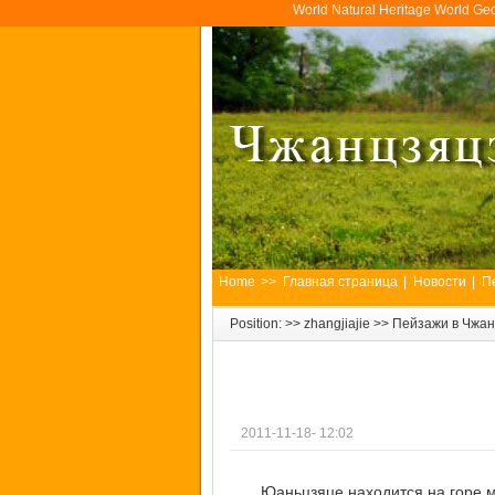
World Natural Heritage World Ge
Home
>>
Главная страница
|
Новости
|
П
Position: >>
zhangjiajie
>>
Пейзажи в Чжа
2011-11-18- 12:02
Юаньцзяце находится на горе 