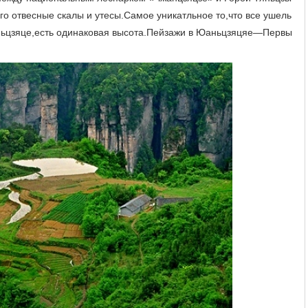
его отвесные скалы и утесы.Самое уникатльное то,что все ушель
ньцзяце,есть одинаковая высота.Пейзажи в Юаньцзяцяе—Первы