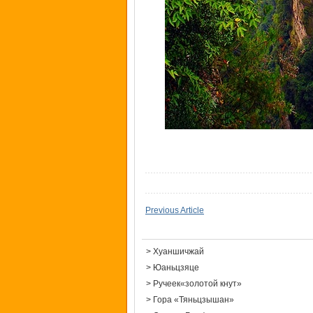
Previous Article
>
Хуаншичжай
>
Юаньцзяце
>
Ручеек«золотой кнут»
>
Гора «Тяньцзышан»