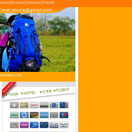
rean
] [
Russian
] [
German
] [
French
]
ический услуг