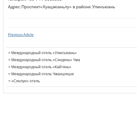
Адрес:Проспект«Хуацзюаньлу» в районе Улинъюань
Previous Article
>
Международный отель «Улинъюань»
>
Международный отель «Сяндянь» Чжа
>
Международный отель «Кайтянь»
>
Международный отель Чжанцзяцзе
>
«Сянлун» отель