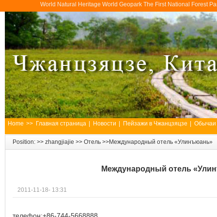
World Natural Heritage World Geopark The First National Forest 
Home
>>
Главная страница
|
Новости
|
Пейзажи в Чжанцзяцзе
|
Обычаи
Position: >>
zhangjiajie
>>
Отель
>>Международный отель «Улинъюань»
Международный отель «Ули
2011-11-18- 13:31
телефон:+86-744-5668888