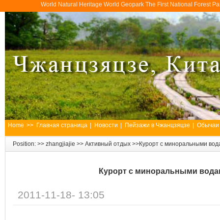
World Natural Heritage World Geopark The First National Forest 
Home
>>
Главная страница
|
Новости
|
Пейзажи в Чжанцзяцзе
|
Обычаи
Position: >>
zhangjiajie
>>
Активный отдых
>>Курорт с миноральными вод
Курорт с миноральными вода
2011-11-18- 13:05