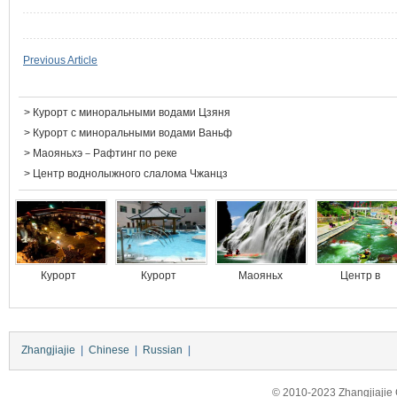
Previous Article
>
Курорт с миноральными водами Цзяня
>
Курорт с миноральными водами Ваньф
>
Маояньхэ－Рафтинг по реке
>
Центр воднолыжного слалома Чжанцз
Курорт
Курорт
Маояньх
Центр в
Zhangjiajie
|
Chinese
|
Russian
|
© 2010-2023 Zhangjiajie Ci