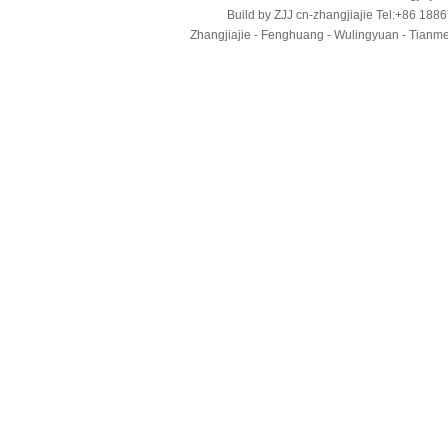
Build by
ZJJ
cn-zhangjiajie
Tel:+86 188
Zhangjiajie - Fenghuang - Wulingyuan - Tianmens