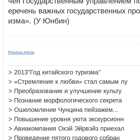
чен Государственным управлением п
еречень важных государственных прое
изма». (У Юнбин)
Previous Article
>
2013"Год китайского туризма"
>
«Стремление к любви» стал самым лу
>
Преобразование и улучшение культу
>
Познание морфологического секрета
>
Ошеломление Чунцина пейзажем...
>
Повышение уровня уюта экскурсионн
>
Авиакомпания Окэй Эйрвэйз приехал
>
Проведение пятого годового собран