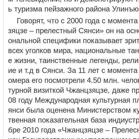
ь туризма пейзажного района Улинъю
Говорят, что с 2000 года с момент
зяцзе – прелестный Сянси» он на ос
ональной специфики показывает зри
всех уголков мира, национальные тан
е жизни, таинственные легенды, рел
ие и т.д в Сянси. За 11 лет с момент
омера его посмотрели 4.50 млн. чело
турной визиткой Чжанцзяцзе, даже п
08 году Международная культурная 
янси была оценена Министерством ку
твенная показательная база индиустр
бре 2010 года «Чжанцзяцзе – Преле