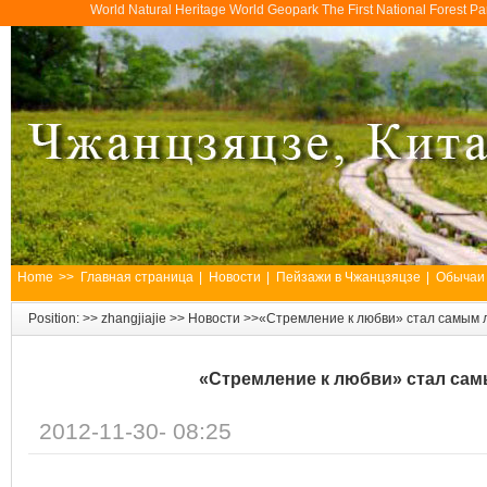
World Natural Heritage World Geopark The First National Forest 
Home
>>
Главная страница
|
Новости
|
Пейзажи в Чжанцзяцзе
|
Обычаи
Position: >>
zhangjiajie
>>
Новости
>>«Стремление к любви» стал самым 
«Стремление к любви» стал са
2012-11-30- 08:25