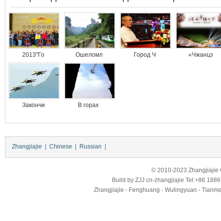
2013"Го
Ошеломл
Город Ч
«Чжанцз
Закончи
В горах
Zhangjiajie
|
Chinese
|
Russian
|
© 2010-2023 Zhangjiajie Ci
Build by
ZJJ
cn-zhangjiajie
Tel:+86 188
Zhangjiajie - Fenghuang - Wulingyuan - Tianmens