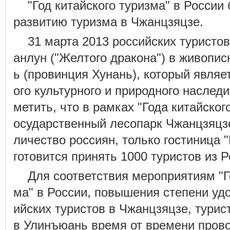
"Год китайского туризма" в России
развитию туризма в Чжанцзяцзе.
31 марта 2013 российских туристо
анлун ("Желтого дракона") в живопи
ь (провинция Хунань), который явля
ого культурного и природного насле
метить, что в рамках "Года китайского
осударственный лесопарк Чжанцзяцз
личество россиян, только гостиница 
готовится принять 1000 туристов из Р
Для соответствия мероприятиям "Г
ма" в России, повышения степени уд
ийских туристов в Чжанцзяцзе, турис
в Улинъюань время от времени пров