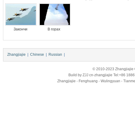
Закончи
В горах
Zhangjiajie
|
Chinese
|
Russian
|
© 2010-2023 Zhangjiajie Ci
Build by
ZJJ
cn-zhangjiajie
Tel:+86 188
Zhangjiajie - Fenghuang - Wulingyuan - Tianmens