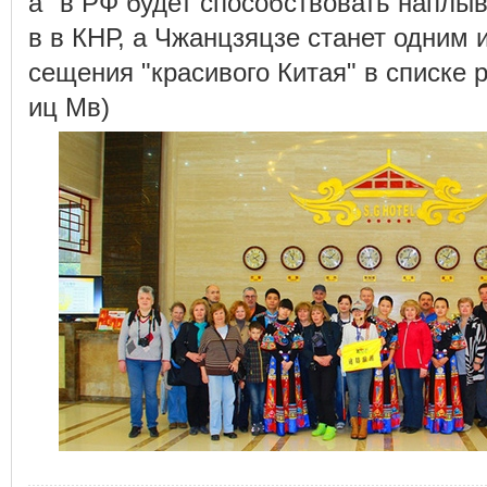
а" в РФ будет способствовать наплыв
в в КНР, а Чжанцзяцзе станет одним 
сещения "красивого Китая" в списке 
иц Мв)