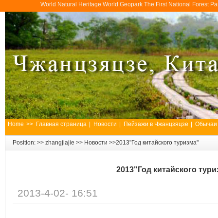
World Natural Heritage World Geopark The First National Forest 
Home
>>
Главная страница
|
Новости
|
Пейзажи в Чжанцзяцзе
|
Обычаи
Position: >>
zhangjiajie
>>
Новости
>>2013"Год китайского туризма"
2013"Год китайского тури
2013-4-02- 16:51