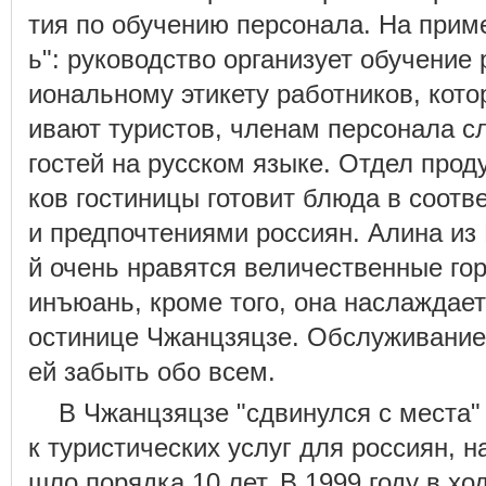
тия по обучению персонала. На прим
ь": руководство организует обучение 
иональному этикету работников, кот
ивают туристов, членам персонала с
гостей на русском языке. Отдел прод
ков гостиницы готовит блюда в соотв
и предпочтениями россиян. Алина из 
й очень нравятся величественные гор
инъюань, кроме того, она наслаждае
остинице Чжанцзяцзе. Обслуживание
ей забыть обо всем.
В Чжанцзяцзе "сдвинулся с места
к туристических услуг для россиян, н
шло порядка 10 лет. В 1999 году в х