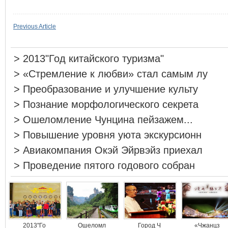
Previous Article
>
2013"Год китайского туризма"
>
«Стремление к любви» стал самым лу
>
Преобразование и улучшение культу
>
Познание морфологического секрета
>
Ошеломление Чунцина пейзажем...
>
Повышение уровня уюта экскурсионн
>
Авиакомпания Окэй Эйрвэйз приехал
>
Проведение пятого годового собран
2013"Го
Ошеломл
Город Ч
«Чжанцз