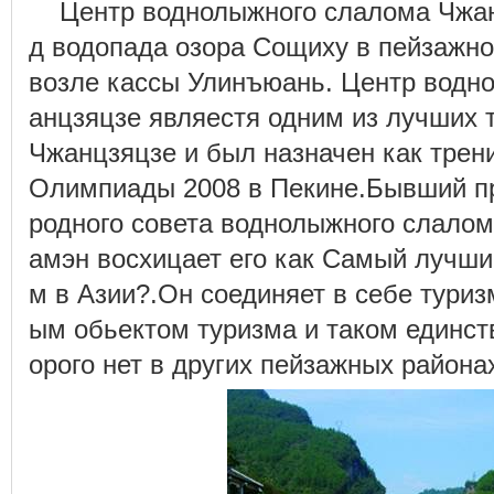
Центр воднолыжного слалома Чжан
д водопада озора Сощиху в пейзажн
возле кассы Улинъюань. Центр водн
анцзяцзе являестя одним из лучших 
Чжанцзяцзе и был назначен как тре
Олимпиады 2008 в Пекине.Бывший п
родного совета воднолыжного слалом
амэн восхицает его как Самый лучш
м в Азии?.Он соединяет в себе туриз
ым обьектом туризма и таком единс
орого нет в других пейзажных района