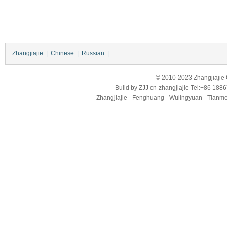
Zhangjiajie
|
Chinese
|
Russian
|
© 2010-2023 Zhangjiajie Ci
Build by
ZJJ
cn-zhangjiajie
Tel:+86 188
Zhangjiajie - Fenghuang - Wulingyuan - Tianmens