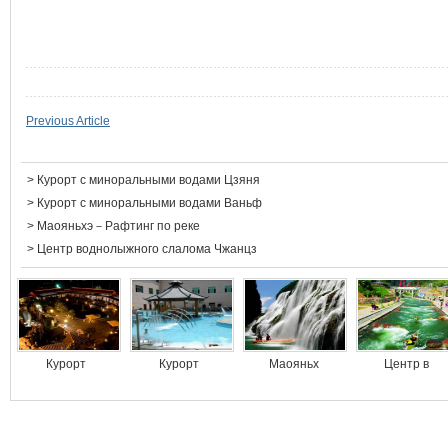
Previous Article
>
Курорт с миноральными водами Цзяня
>
Курорт с миноральными водами Ваньф
>
Маояньхэ－Рафтинг по реке
>
Центр воднолыжного слалома Чжанцз
Курорт
Курорт
Маояньх
Центр в