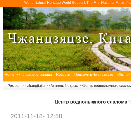
World Natural Heritage World Geopark The First National Forest 
Home
>>
Главная страница
|
Новости
|
Пейзажи в Чжанцзяцзе
|
Обычаи
Position: >>
zhangjiajie
>>
Активный отдых
>>Центр воднолыжного слало
Центр воднолыжного слалома 
2011-11-18- 12:58