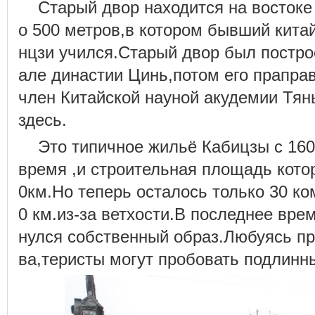
Старый двор находится на востоке
о 500 метров,в котором бывший кита
нцзи учился.Старый двор был постро
але династии Цинь,потом его праправ
член Китайской науной акудемии Тян
здесь.
Это типичное жильё Кабицзы с 160
время ,и строительная площадь котор
0км.Но теперь осталось только 30 к
0 км.из-за ветхости.В последнее вре
нулся собственный образ.Любуясь пр
ва,теристы могут пробовать подлинн