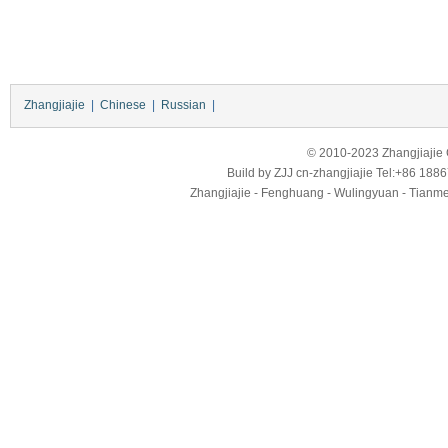
Zhangjiajie
|
Chinese
|
Russian
|
© 2010-2023 Zhangjiajie Ci
Build by
ZJJ
cn-zhangjiajie
Tel:+86 188
Zhangjiajie - Fenghuang - Wulingyuan - Tianmens