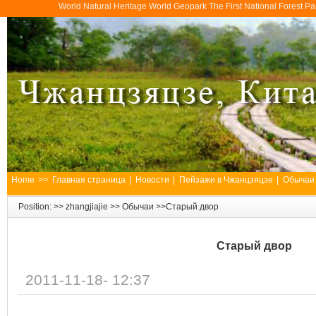
World Natural Heritage World Geopark The First National Forest 
Home
>>
Главная страница
|
Новости
|
Пейзажи в Чжанцзяцзе
|
Обычаи
Position: >>
zhangjiajie
>>
Обычаи
>>Старый двор
Старый двор
2011-11-18- 12:37