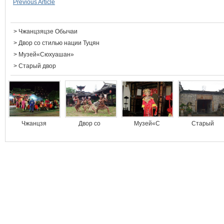
Previous Article
>
Чжанцзяцзе Обычаи
>
Двор со стилью нации Туцян
>
Музей«Сюхуашан»
>
Старый двор
Чжанцзя
Двор со
Музей«С
Старый