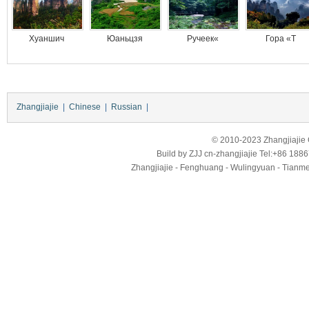
Хуаншич
Юаньцзя
Ручеек«
Гора «Т
Zhangjiajie
|
Chinese
|
Russian
|
© 2010-2023 Zhangjiajie Ci
Build by
ZJJ
cn-zhangjiajie
Tel:+86 188
Zhangjiajie - Fenghuang - Wulingyuan - Tianmens