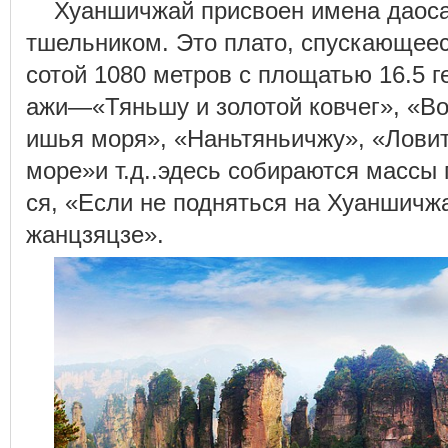
Хуаншичжай присвоен имена даоса
тшельником. Это плато, спускающееся
сотой 1080 метров с площатью 16.5 г
ажи—«Тяньшу и золотой ковчег», «Во
ишья моря», «Наньтяньичжу», «Ловит
море»и т.д..эдесь собираются массы 
ся, «Если не подняться на Хуаншичж
жанцзяцзе».