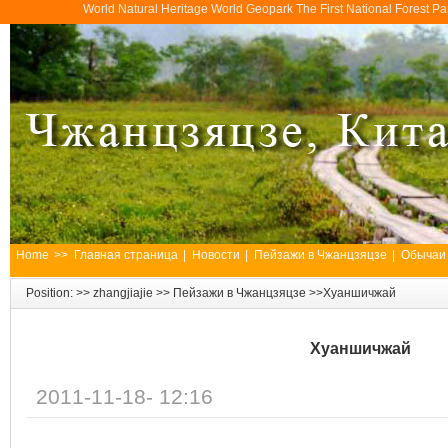
World Natural Heritage World Geopark The First National Forest 
Home
>>
Главная страница
|
Новости
|
Пейзажи в Чжанцзяцзе
|
Обычаи
Position: >>
zhangjiajie
>>
Пейзажи в Чжанцзяцзе
>>Хуаншичжай
Хуаншичжай
2011-11-18- 12:16