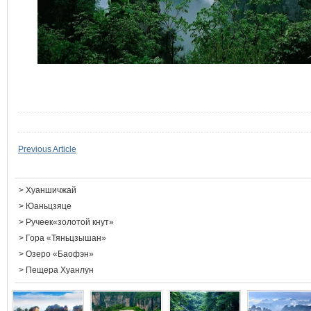
Previous Article
>
Хуаншичжай
>
Юаньцзяце
>
Ручеек«золотой кнут»
>
Гора «Тяньцзышан»
>
Озеро «Баофэн»
>
Пещера Хуанлун