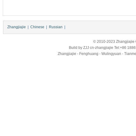
Zhangjiajie
|
Chinese
|
Russian
|
© 2010-2023 Zhangjiajie Ci
Build by
ZJJ
cn-zhangjiajie
Tel:+86 188
Zhangjiajie - Fenghuang - Wulingyuan - Tianmens