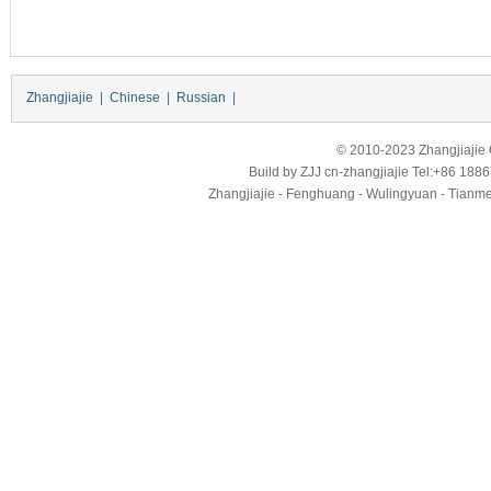
Zhangjiajie
|
Chinese
|
Russian
|
© 2010-2023 Zhangjiajie Ci
Build by
ZJJ
cn-zhangjiajie
Tel:+86 188
Zhangjiajie - Fenghuang - Wulingyuan - Tianmens