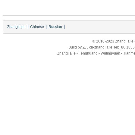
Zhangjiajie
|
Chinese
|
Russian
|
© 2010-2023 Zhangjiajie Ci
Build by
ZJJ
cn-zhangjiajie
Tel:+86 188
Zhangjiajie - Fenghuang - Wulingyuan - Tianmens