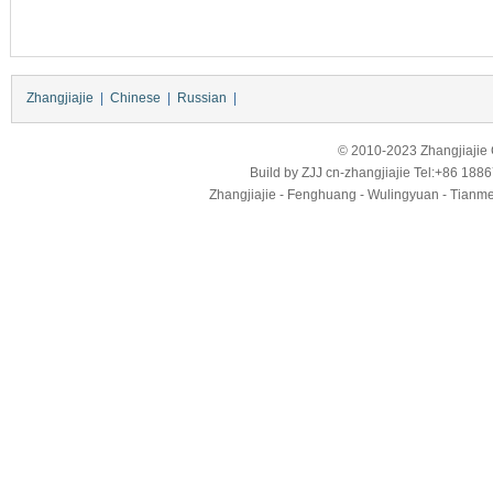
Zhangjiajie
|
Chinese
|
Russian
|
© 2010-2023 Zhangjiajie Ci
Build by
ZJJ
cn-zhangjiajie
Tel:+86 188
Zhangjiajie - Fenghuang - Wulingyuan - Tianmens