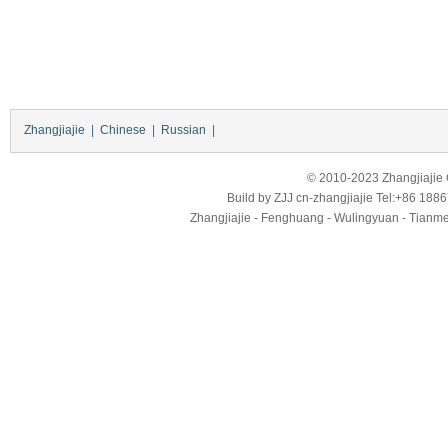
Zhangjiajie
|
Chinese
|
Russian
|
© 2010-2023 Zhangjiajie Ci
Build by
ZJJ
cn-zhangjiajie
Tel:+86 188
Zhangjiajie - Fenghuang - Wulingyuan - Tianmens