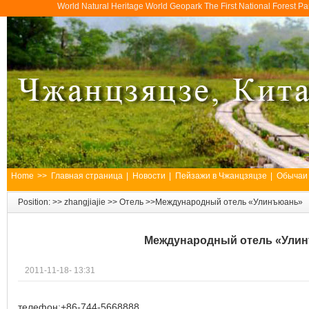
World Natural Heritage World Geopark The First National Forest 
Home
>>
Главная страница
|
Новости
|
Пейзажи в Чжанцзяцзе
|
Обычаи
Position: >>
zhangjiajie
>>
Отель
>>Международный отель «Улинъюань»
Международный отель «Ули
2011-11-18- 13:31
телефон:+86-744-5668888