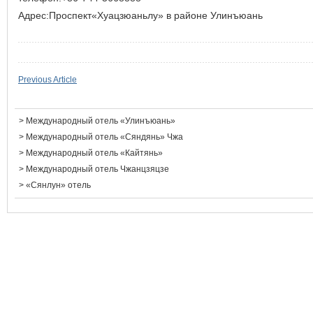
Адрес:Проспект«Хуацзюаньлу» в районе Улинъюань
Previous Article
>
Международный отель «Улинъюань»
>
Международный отель «Сяндянь» Чжа
>
Международный отель «Кайтянь»
>
Международный отель Чжанцзяцзе
>
«Сянлун» отель