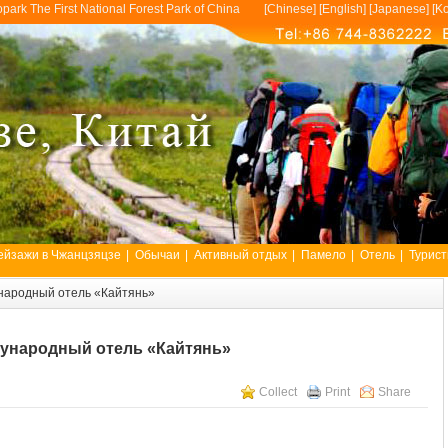
opark The First National Forest Park of China [
Chinese
] [
English
] [
Japanese
] [
Ko
ейзажи в Чжанцзяцзе
|
Обычаи
|
Активный отдых
|
Памело
|
Отель
|
Турист
ародный отель «Кайтянь»
ународный отель «Кайтянь»
Collect
Print
Share