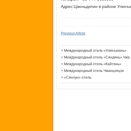
Адрес:Цзюньдипин в районе Улинъ
Previous Article
>
Международный отель «Улинъюань»
>
Международный отель «Сяндянь» Чжа
>
Международный отель «Кайтянь»
>
Международный отель Чжанцзяцзе
>
«Сянлун» отель