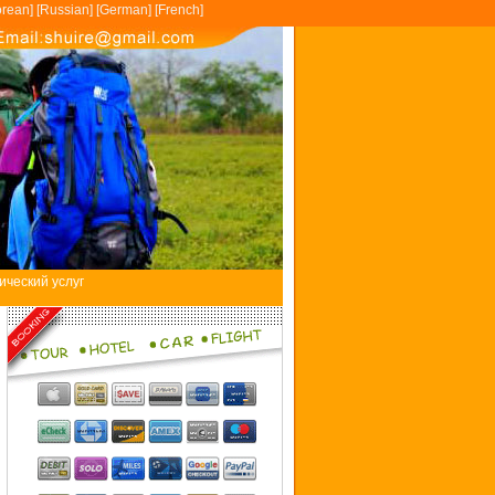
rean
] [
Russian
] [
German
] [
French
]
ический услуг