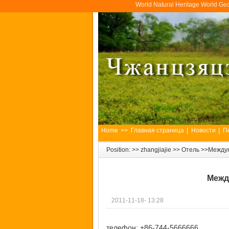
World Natural Heritage World Ge
Home
>>
Главная страница
|
Новости
|
П
Position: >>
zhangjiajie
>>
Отель
>>Междун
Межд
2011-11-18- 13:28
телефон: +86-744-5666666