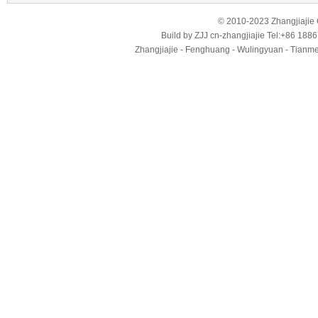
© 2010-2023 Zhangjiajie Ci
Build by
ZJJ
cn-zhangjiajie
Tel:+86 188
Zhangjiajie - Fenghuang - Wulingyuan - Tianmens