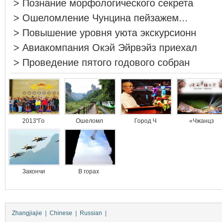
>
Познание морфологического секрета
>
Ошеломление Чунцина пейзажем...
>
Повышение уровня уюта экскурсионн
>
Авиакомпания Окэй Эйрвэйз приехал
>
Проведение пятого годового собран
2013"Го
Ошеломл
Город Ч
«Чжанцз
Закончи
В горах
Zhangjiajie
|
Chinese
|
Russian
|