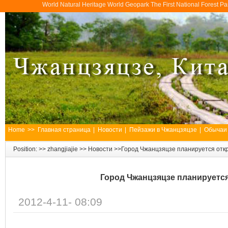
World Natural Heritage World Geopark The First National Forest 
Home
>>
Главная страница
|
Новости
|
Пейзажи в Чжанцзяцзе
|
Обычаи
Position: >>
zhangjiajie
>>
Новости
>>Город Чжанцзяцзе планируется отк
Город Чжанцзяцзе планируетс
2012-4-11- 08:09